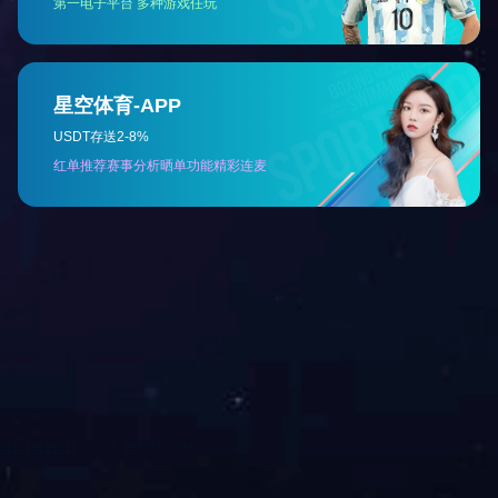
© 米兰体育-米兰（中国） 版权所有
网站首页
关于安达
产品中心
新闻资讯
销售网络