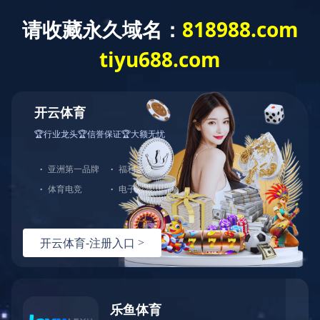
米兰体育-米兰（中国） ：一家专业研发生产和销售运动系列产品的企
业 !
一家专业研发生产和销售运动系列产品的企业 !
biwu@san-francisco-california.com
/
lulu@san-francisco-
california.com
+86(574)88159598 /
18968312317

网站首页
关于安达

公司介绍