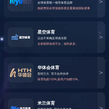
总经理致辞
发展历程
荣誉证书
产品中心

光轴
米兰体育-米兰（中国）
打孔轴
送纸轴
割槽轴
空心轴