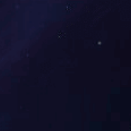
辊筒
查看产品
滚珠丝杆
查看产品
活塞杆
查看产品
分丝辊
查看产品
圆导轨
查看产品