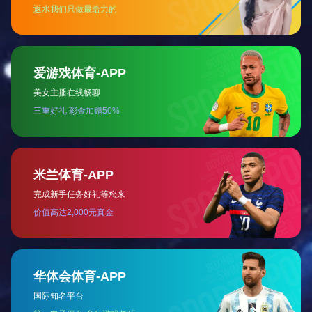
打孔轴
查看产品
送纸轴
查看产品
割槽轴
查看产品
空心轴
查看产品
台阶轴