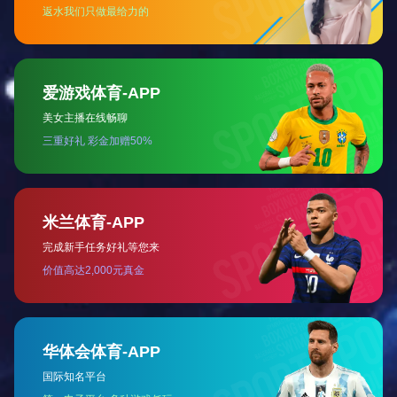
割槽轴
空心轴
台阶轴
直线导轨轴
调质轴
压紧轴
铣槽轴
辊筒
滚珠丝杆
活塞杆