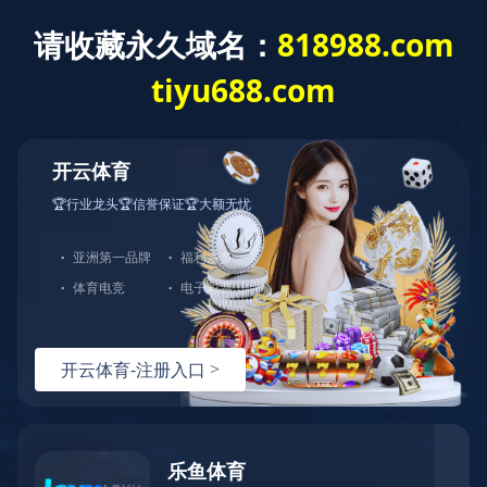
米兰体育-米兰（中国） ：一家专业研发生产和销售运动系列产品的企
业 !
一家专业研发生产和销售运动系列产品的企业 !
biwu@san-francisco-california.com
/
lulu@san-francisco-
california.com
+86(574)88159598 /
18968312317

网站首页
关于安达

公司介绍