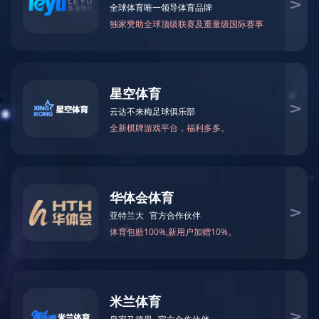
总经理致辞
发展历程
荣誉证书
产品中心

光轴
米兰体育-米兰（中国）
打孔轴
送纸轴
割槽轴
空心轴