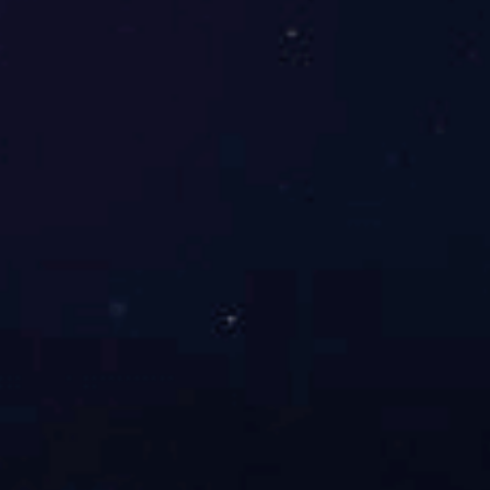
上一个
打孔轴
下一个
无
售后服务
咨询电话
+86-574-88159598
返回顶部
© 米兰体育-米兰（中国） 版权所有