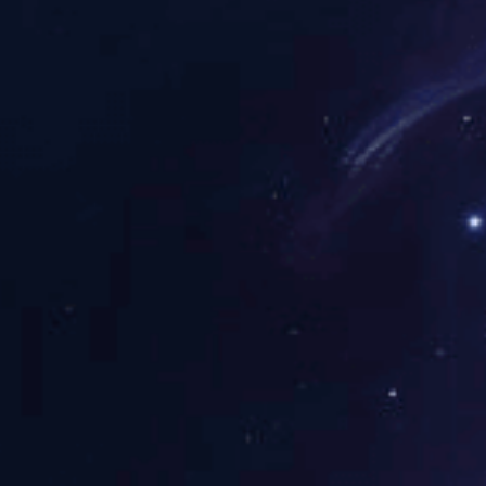
确认
取消
首页
/
所有产品
/
圆导轨
/
圆导轨
全部分类


1
/
1
浏览量:
1000
圆导轨