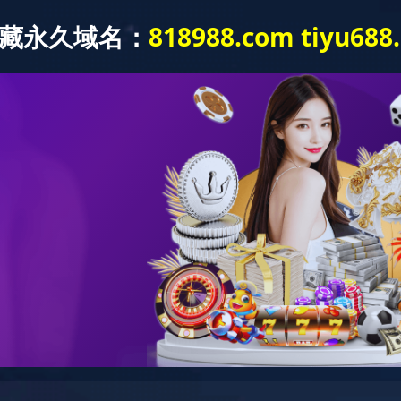
!
biwu@san-fr