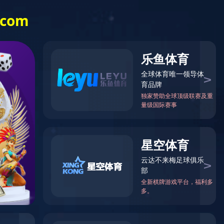
ancisco-california.com
/
lulu@san-francisco-california.com
+86(574)88159598 /
18968312317