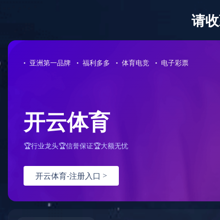
米兰体育-米兰（中国） ：一家专业研发生产和销售运动系列产品的企业 
一家专业研发生产和销售运动系列产品的企业 !

网站首页
关于安达

公司介绍
总经理致辞